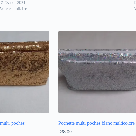
12 février 2021
1
Article similaire
A
 multi-poches
Pochette multi-poches blanc multicolore
€
38,00