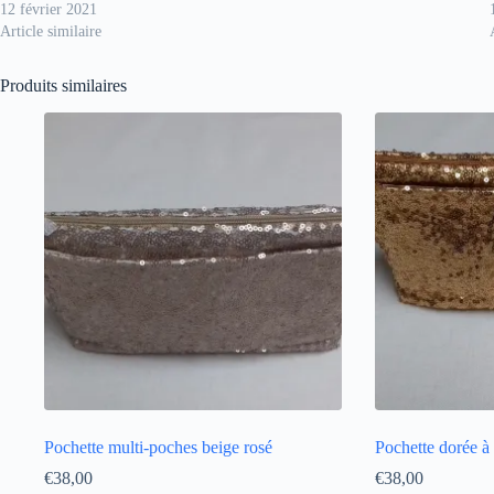
12 février 2021
Article similaire
Produits similaires
Pochette multi-poches beige rosé
Pochette dorée à
€
38,00
€
38,00