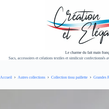
Passer
au
contenu
Le charme du fait main franç
Sacs, accessoires et créations textiles et similicuir confectionnés
Accueil
Autres collections
Collection tissu paillette
Grandes P