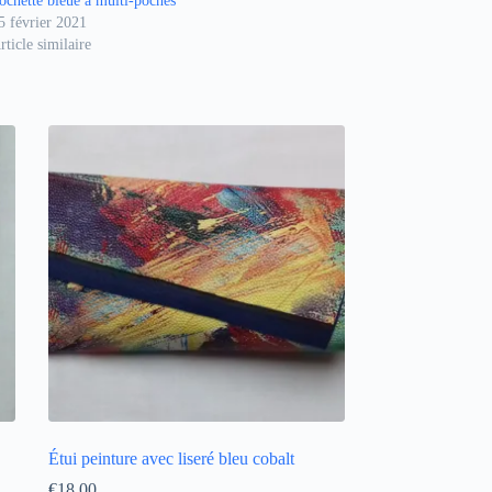
ochette bleue à multi-poches
5 février 2021
rticle similaire
Étui peinture avec liseré bleu cobalt
€
18,00