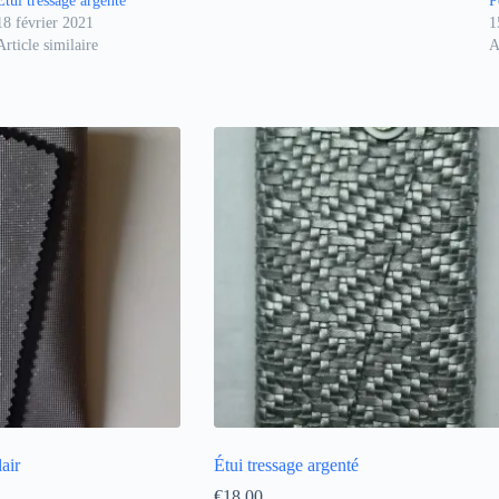
Étui tressage argenté
P
18 février 2021
1
Article similaire
A
lair
Étui tressage argenté
€
18,00