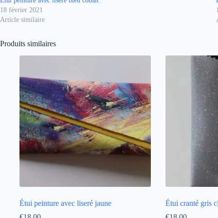
Étui peinture avec liseré bleu cobalt
18 février 2021
Article similaire
Produits similaires
Étui peinture avec liseré jaune
Étui cranté gris c
€
18,00
€
18,00